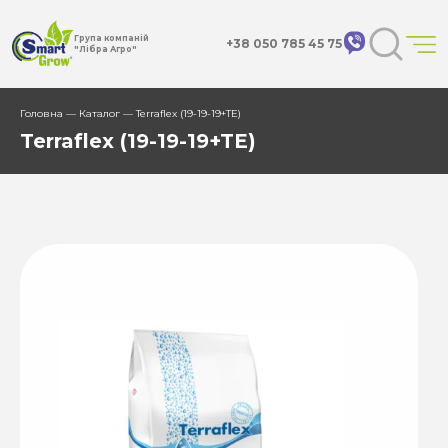
Група компаній
+38 050 785 45 75
"Лібра Агро"
Головна
—
Каталог
—
Terraflex (19-19-19+TE)
Terraflex (19-19-19+TE)