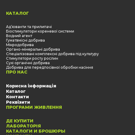
КАТАЛОГ
Aд’юванти та прилипачі
Біостимулятори кореневої системи
Водний агент
Гуматвмісні добрива
Мікродобрива
Органо-мінеральні добрива
Спеціалізовані комплексні добрива під культуру
Стимулятори росту рослин
Сухі органічні добрива
Добрива для передпосівної обробки насіння
ПРО НАС
Корисна інформація
Каталог
Контакти
Реквізити
ПРОГРАМИ ЖИВЛЕННЯ
ДЕ КУПИТИ
ЛАБОРАТОРІЯ
КАТАЛОГИ И БРОШЮРЫ