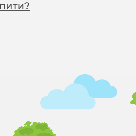
упити?