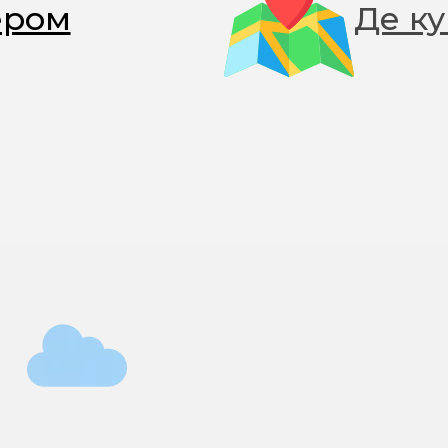
ером
Де к