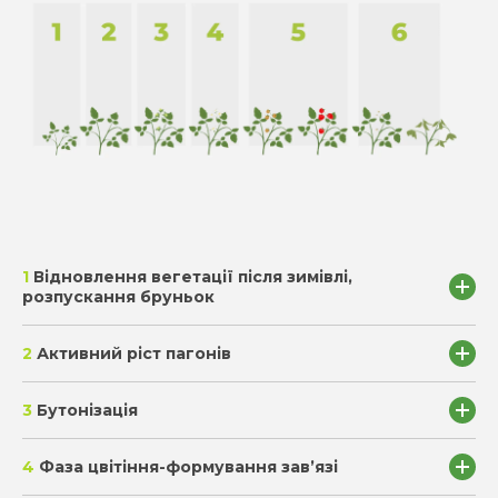
1
Відновлення вегетації після зимівлі,
розпускання бруньок
2
Активний ріст пагонів
SmartGrow
SmartGrow Fulvo TE
Відновлення
3
Бутонізація
Terraflex S (14-6-25 + 3,2
SmartGrow ЯГОДИ
MgO + TЕ)
4
Фаза цвітіння-формування зав’язі
SmartGrow Amino
SmartGrow SoftGuard
Power