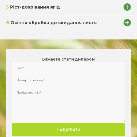
5
Ріст-дозрівання ягід
SmartGrow Alhum Plus
SmartGrow BORON-150
(В)
6
Осіння обробка до скидання листя
Naturwin 9-45-15+ТE
SmartGrow Залізо
SmartGrow СТАРТ
SmartGrow Humax
2,0 л/га
0,7 л/га
6,0 кг/га
2,5 л/га
Бажаєте стати дилером
3,0 л/га
0,5 л/га
SmartGrow FERRUM (Fe)
1,5 л/га
1,5 л/га
Alternative:
5,0 кг/га
1,0 л/га
Замовити набір добрив
2,0 л/га
0,5 л/га
SmartGrow СaBoron
SmartGrow Ягоди