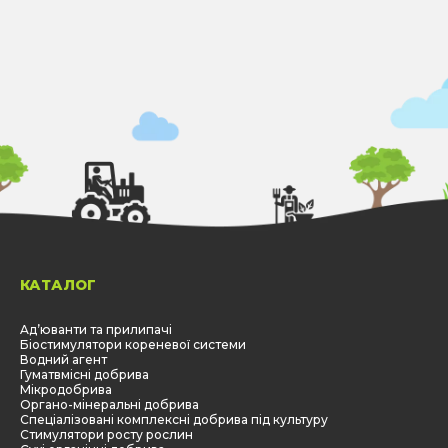
Замовити набір добрив
КАТАЛОГ
Aд’юванти та прилипачі
Біостимулятори кореневої системи
Водний агент
Гуматвмісні добрива
Мікродобрива
Органо-мінеральні добрива
Спеціалізовані комплексні добрива під культуру
Стимулятори росту рослин