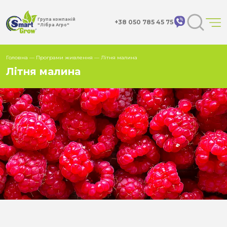
Група компаній
+38 050 785 45 75
"Лібра Агро"
Головна
—
Програми живлення
—
Літня малина
Літня малина