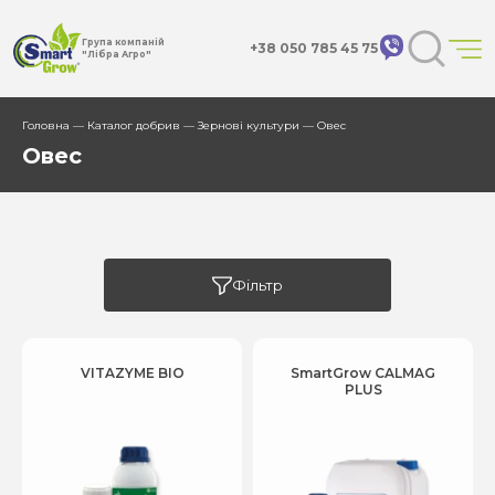
Група компаній
+38 050 785 45 75
"Лібра Агро"
Головна
—
Каталог добрив
—
Зернові культури
— Овес
Овес
Фільтр
VITAZYME BIO
SmartGrow CALMAG
PLUS