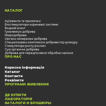
КАТАЛОГ
Aд’юванти та прилипачі
Біостимулятори кореневої системи
Водний агент
Гуматвмісні добрива
Мікродобрива
Органо-мінеральні добрива
Спеціалізовані комплексні добрива під культуру
Стимулятори росту рослин
Сухі органічні добрива
Добрива для передпосівної обробки насіння
ПРО НАС
Корисна інформація
Каталог
Контакти
Реквізити
ПРОГРАМИ ЖИВЛЕННЯ
ДЕ КУПИТИ
ЛАБОРАТОРІЯ
КАТАЛОГИ И БРОШЮРЫ