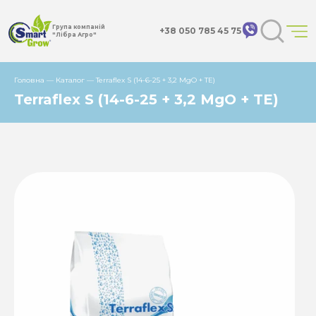
Група компаній
+38 050 785 45 75
"Лібра Агро"
Головна
—
Каталог
—
Terraflex S (14-6-25 + 3,2 MgO + TЕ)
Terraflex S (14-6-25 + 3,2 MgO + TЕ)