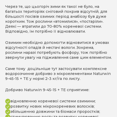
Через те, що цьогоріч зими як такої не було, на
багатьох територіях сніговий покрив відсутній, для
більшості посівів озимих період анабіозу був дуже
коротким. Тож рослини «втомилися», «постаріли».
Деякі — втратили до 70-80% кореневої системи.
Відповідно, їм потрібно її відновлювати.
Озимим необхідно допомогти відновитися в умовах
відсутності опадів й нестачі вологи. Зокрема,
рослини наразі потребують фосфору, тож потрібно
звернути увагу на підживлення саме цим елементом.
Саме тому доцільніше тут застосувати комплексне
водорозчинне добриво з мікроелементами Naturwin
9-45-15 + TE у нормі 2-3 кг/га по листу.
Добриво Naturwin 9-45-15 + ТЕ сприятиме:
відновленню кореневої системи озимини;
розвитку нових мікрокореневих волосків;
збільшенню довжини та біомаси проростків;
стимулюванню росту та розвитку кореневої