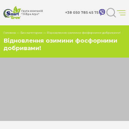
Група компаній
+38 050 785 45 75
"Лібра Агро"
Головна
—
Без категории
— Відновлення озимини фосфорними добривами!
Відновлення озимини фосфорними
добривами!