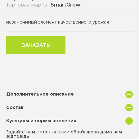
Торговая марка
"SmartGrow"
незаменимый элемент качественного урожая
ЗАКАЗАТЬ
Дополнительное описание
КОМБИЦИНК — высококонцентрированное жидкое
Состав
водорастворимое микроудобрение для
эффективной коррекции питания
Культуры и нормы внесения
Состав
Кол-во
сельскохозяйственных культур, особенно наиболее
чувствительных к недостатку цинка и фосфора —
Задайте нам питання та ми обов'язково дамо вам
Zn
110 г/л
кукурузы, злаковых культур, сахарной свеклы, рапса
відповідь
Культура
Фаза роста и развития
Норма внесения,