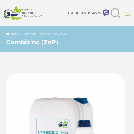
Группа
+38 050 785 45 75
компаний
"Либра Агро"
Главная
—
Каталог
—
Combizinc (ZnP)
Combizinc (ZnP)