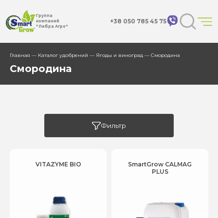
Группа
+38 050 785 45 75
компаний
"Либра Агро"
Главная
—
Каталог удобрений
—
Ягоды и виноград
— Смородина
Смородина
Фильтр
VITAZYME BIO
SmartGrow CALMAG
PLUS