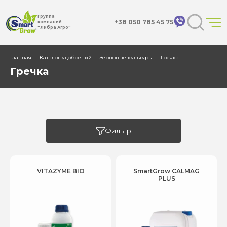
Группа
+38 050 785 45 75
компаний
"Либра Агро"
Главная
—
Каталог удобрений
—
Зерновые культуры
— Гречка
Гречка
Фильтр
VITAZYME BIO
SmartGrow CALMAG
PLUS