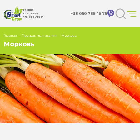
Группа
+38 050 785 45 75
компаний
"Либра Агро"
Главная
—
Программы питания
—
Морковь
Морковь