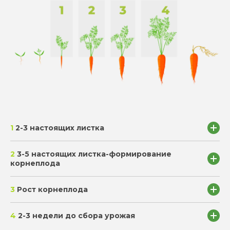
1
2-3 настоящих листка
2
3-5 настоящих листка-формирование
SmartGrow Старт
корнеплода
3
Рост корнеплода
Naturwin 21-21-21+ ТE
SmartGrow Humax
4
2-3 недели до сбора урожая
Naturwin 21-21-21+ ТE
SmartGrow BORON-150
(В)