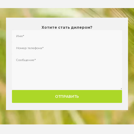
SmartGrow
Плодоношение
Заказать набор
Хотите стать дилером?
удобрений
3,0 л/га
3,0 кг/га
0,5 л/га
5,0 кг/га
1,5 л/га
Alternative:
Заказать набор
SmartGrow Alhum Plus
удобрений
SmartGrow Micro
2,5 л/га