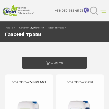
Группа
+38 050 785 45 75
компаний
"Либра Агро"
Главная
—
Каталог удобрений
— Газонні трави
Газонні трави
Фильтр
SmartGrow VINPLANT
SmartGrow CaSil