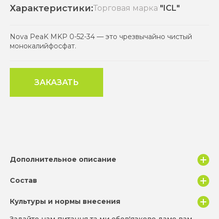
Характеристики:
Торговая марка
"ICL"
Nova PeaK MKP 0-52-34 — это чрезвычайно чистый
монокалийфосфат.
ЗАКАЗАТЬ
Дополнительное описание
Nova PeaK MKP 0-52-34 — это чрезвычайно чистый
Состав
монокалийфосфат. Он быстро и легко растворяется в
воде и содержит чрезвычайно низкий уровень
Культуры и нормы внесения
Состав
Кол-во
натрия. Рекомендуется использовать его с любыми
культурами и любыми системами фертигации,
ПЕНТОКСИД ФОСФОРА (P205)
52%