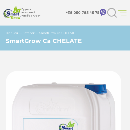
Группа
+38 050 785 45 75
компаний
"Либра Агро"
Главная
—
Каталог
—
SmartGrow Ca CHELATE
SmartGrow Ca CHELATE