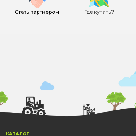
Рапс, горчица
Бутонизация – начало
0.5 – 1
цветения ВВСН 51-61
Стать партнером
Где купить?
Формирование столонов,
1 – 3
ВВСН 51-65;
Картофель
Рост клубней, ВВСН 71-79
1 – 3
Формирование плодов –
Томат, перец,
начало созревания плодов,
1 – 3
баклажан
ВВСН 71-85
Рост качана (через 10-12
1 – 3
Капуста
днів), ВВСН 42-48
Цветение – плодоношение
Бахчевые, огурец,
(через 10-12 дней), ВВСН 61-
0.5 – 2
кабачок
85
1-3 внесения в течение
0.5 – 2
Лук, чеснок
вегетации
КАТАЛОГ