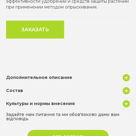
эффективности удобрений и средств защиты растений
при применении методом опрыскивания.
ЗАКАЗАТЬ
Дополнительное описание
Преимущества применения
SMARTGROW
Состав
обеспечивает прилипание и удержание рабочего
Культуры и нормы внесения
Состав
Кол-во
раствора на листовой поверхности;
благодаря максимальному растеканию капель
Задайте нам питання та ми обов'язково дамо вам
смесь органических веществ с клейкими
*
свойствами
відповідь
уменьшает поверхностное натяжение рабочей
Культура
Фаза роста и развития
Норма внесения,
жидкости и обеспечивает однородное покрытие
л/га
всех частей растения;