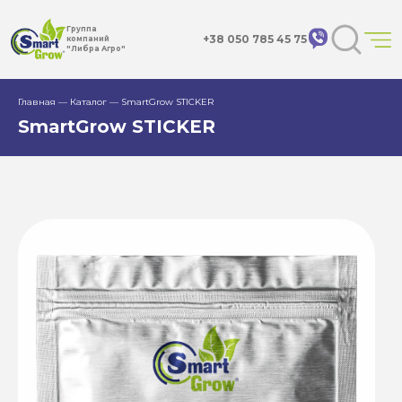
Группа
+38 050 785 45 75
компаний
"Либра Агро"
Главная
—
Каталог
—
SmartGrow STICKER
SmartGrow STICKER